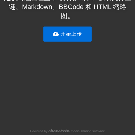
链、Markdown、BBCode 和 HTML 缩略
图。
开始上传
Powered by
media sharing software