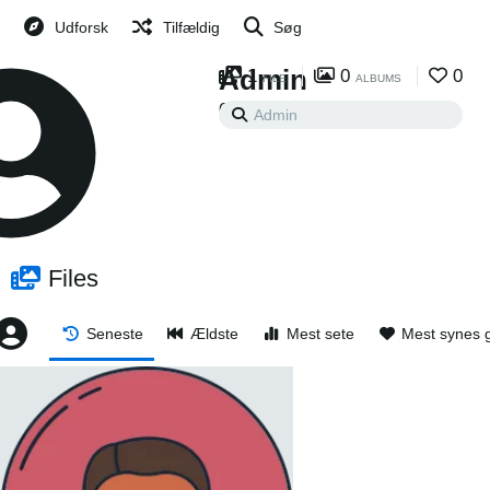
Udforsk
Tilfældig
Søg
Admin
1
0
0
FILE
ALBUMS
0
0
FØLGER
FØLGERE
Files
Seneste
Ældste
Mest sete
Mest synes 