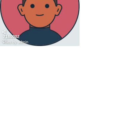
7180002
Files by admin