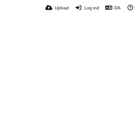
Upload
Log ind
DA